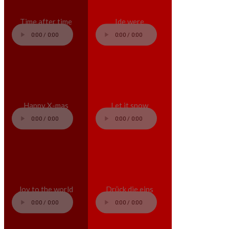
Time after time
Ide were
Happy X-mas
Let it snow
Joy to the world
Drück die eins