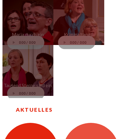
Maria durch ein
Kriminaltango
Dornwald ging
Tausend Sterne sind ein
Dom
AKTUELLES