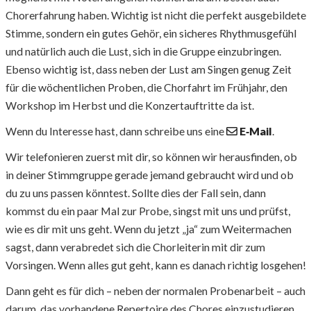
Chorerfahrung haben. Wichtig ist nicht die perfekt ausgebildete
Stimme, sondern ein gutes Gehör, ein sicheres Rhythmusgefühl
und natürlich auch die Lust, sich in die Gruppe einzubringen.
Ebenso wichtig ist, dass neben der Lust am Singen genug Zeit
für die wöchentlichen Proben, die Chorfahrt im Frühjahr, den
Workshop im Herbst und die Konzertauftritte da ist.
Wenn du Interesse hast, dann schreibe uns eine
E‑Mail
.
Wir telefonieren zuerst mit dir, so können wir herausfinden, ob
in deiner Stimmgruppe gerade jemand gebraucht wird und ob
du zu uns passen könntest. Sollte dies der Fall sein, dann
kommst du ein paar Mal zur Probe, singst mit uns und prüfst,
wie es dir mit uns geht. Wenn du jetzt „ja“ zum Weitermachen
sagst, dann verabredet sich die Chorleiterin mit dir zum
Vorsingen. Wenn alles gut geht, kann es danach richtig losgehen!
Dann geht es für dich – neben der normalen Probenarbeit – auch
darum, das vorhandene Repertoire des Chores einzustudieren.