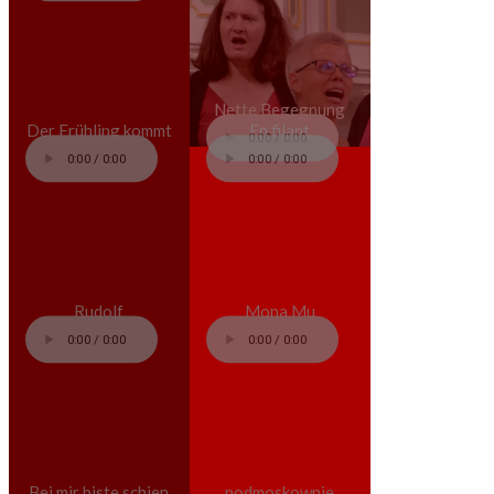
Nette Begegnung
Der Frühling kommt
En filant
Rudolf
Mona Mu
Bei mir biste schien
podmoskownie