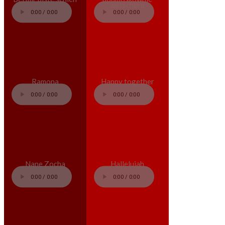
wetschera
Ramona
Happy together
Nane Zocha
Hallelujah